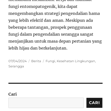
fungi entomopatogenik, kita dapat
mengembangkan strategi pengendalian hama
yang lebih efektif dan aman. Meskipun ada
beberapa tantangan, prospek penggunaan
fungi dalam pengendalian serangga sangat
menjanjikan untuk masa depan pertanian yang
lebih hijau dan berkelanjutan.
Posted
Categories
Tags
07/04/2024
Berita
Fungi
,
Kesehatan Lingkungan
,
on
Serangga
Cari
CARI