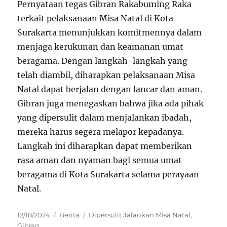
Pernyataan tegas Gibran Rakabuming Raka
terkait pelaksanaan Misa Natal di Kota
Surakarta menunjukkan komitmennya dalam
menjaga kerukunan dan keamanan umat
beragama. Dengan langkah-langkah yang
telah diambil, diharapkan pelaksanaan Misa
Natal dapat berjalan dengan lancar dan aman.
Gibran juga menegaskan bahwa jika ada pihak
yang dipersulit dalam menjalankan ibadah,
mereka harus segera melapor kepadanya.
Langkah ini diharapkan dapat memberikan
rasa aman dan nyaman bagi semua umat
beragama di Kota Surakarta selama perayaan
Natal.
Posted
Categories
Tags
12/18/2024
Berita
Dipersulit Jalankan Misa Natal
,
on
Gibran