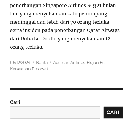
penerbangan Singapore Airlines SQ321 bulan
lalu yang menyebabkan satu penumpang
meninggal dan lebih dari 70 orang terluka,
serta insiden pada penerbangan Qatar Airways
dari Doha ke Dublin yang menyebabkan 12
orang terluka.
Posted
Categories
Tags
06/12/2024
Berita
Austrian Airlines
,
Hujan Es
,
on
Kerusakan Pesawat
Cari
CARI