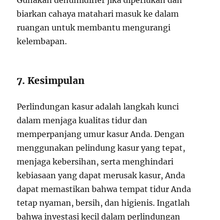
Gunakan dehumidifier jika diperlukan dan
biarkan cahaya matahari masuk ke dalam
ruangan untuk membantu mengurangi
kelembapan.
7. Kesimpulan
Perlindungan kasur adalah langkah kunci
dalam menjaga kualitas tidur dan
memperpanjang umur kasur Anda. Dengan
menggunakan pelindung kasur yang tepat,
menjaga kebersihan, serta menghindari
kebiasaan yang dapat merusak kasur, Anda
dapat memastikan bahwa tempat tidur Anda
tetap nyaman, bersih, dan higienis. Ingatlah
bahwa investasi kecil dalam perlindungan