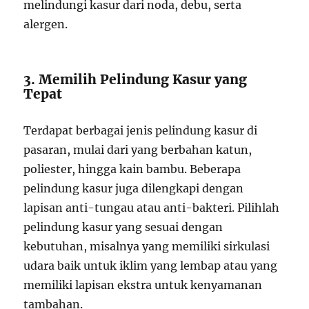
melindungi kasur dari noda, debu, serta
alergen.
3. Memilih Pelindung Kasur yang
Tepat
Terdapat berbagai jenis pelindung kasur di
pasaran, mulai dari yang berbahan katun,
poliester, hingga kain bambu. Beberapa
pelindung kasur juga dilengkapi dengan
lapisan anti-tungau atau anti-bakteri. Pilihlah
pelindung kasur yang sesuai dengan
kebutuhan, misalnya yang memiliki sirkulasi
udara baik untuk iklim yang lembap atau yang
memiliki lapisan ekstra untuk kenyamanan
tambahan.