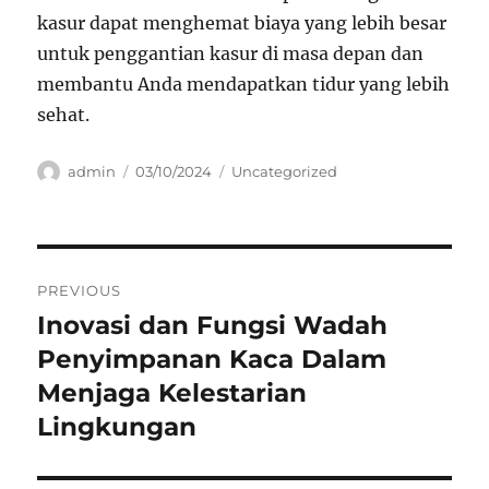
kasur dapat menghemat biaya yang lebih besar
untuk penggantian kasur di masa depan dan
membantu Anda mendapatkan tidur yang lebih
sehat.
Author
Posted
Categories
admin
03/10/2024
Uncategorized
on
Navigasi
PREVIOUS
pos
Inovasi dan Fungsi Wadah
Previous
post:
Penyimpanan Kaca Dalam
Menjaga Kelestarian
Lingkungan