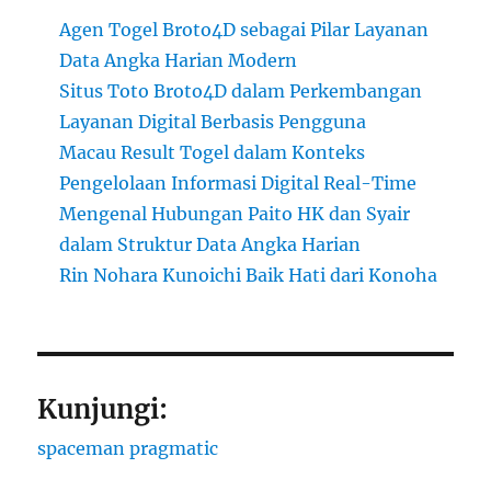
Agen Togel Broto4D sebagai Pilar Layanan
Data Angka Harian Modern
Situs Toto Broto4D dalam Perkembangan
Layanan Digital Berbasis Pengguna
Macau Result Togel dalam Konteks
Pengelolaan Informasi Digital Real-Time
Mengenal Hubungan Paito HK dan Syair
dalam Struktur Data Angka Harian
Rin Nohara Kunoichi Baik Hati dari Konoha
Kunjungi:
spaceman pragmatic