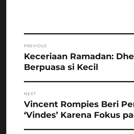
Navigasi
PREVIOUS
pos
Keceriaan Ramadan: Dhe
Previous
post:
Berpuasa si Kecil
NEXT
Vincent Rompies Beri Pen
Next
post:
‘Vindes’ Karena Fokus p