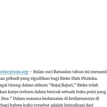
stiocytosis.org
– Bulan suci Ramadan tahun ini menand
n pribadi yang signifikan bagi Rieke Diah Pitaloka.
agai Oneng dalam sitkom “Bajaj Bajuri,” Rieke telah
n karya terbaru dalam bentuk sebuah buku puisi yang
 Doa.” Dalam suasana kedamaian di kediamannya di
bagi bahwa buku tersebut adalah kristalisasi dari