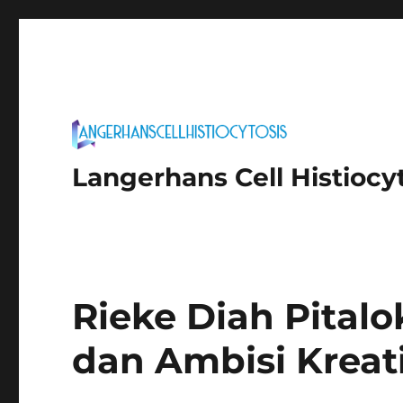
Langerhans Cell Histiocy
Rieke Diah Pitalok
dan Ambisi Kreat