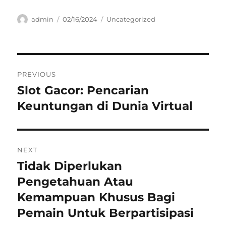
Author
Posted
Categories
admin
02/16/2024
Uncategorized
on
Navigasi
PREVIOUS
pos
Slot Gacor: Pencarian
Previous
post:
Keuntungan di Dunia Virtual
NEXT
Tidak Diperlukan
Next
post:
Pengetahuan Atau
Kemampuan Khusus Bagi
Pemain Untuk Berpartisipasi