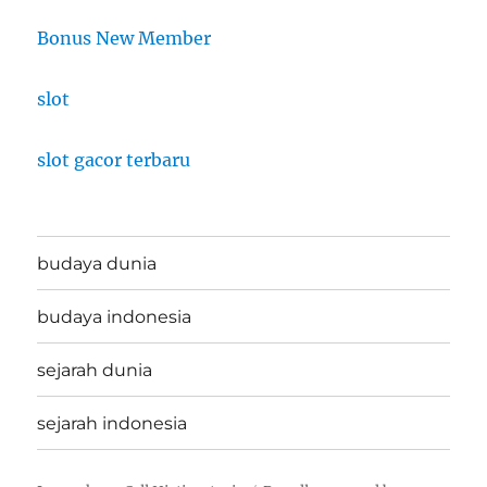
Bonus New Member
slot
slot gacor terbaru
budaya dunia
budaya indonesia
sejarah dunia
sejarah indonesia