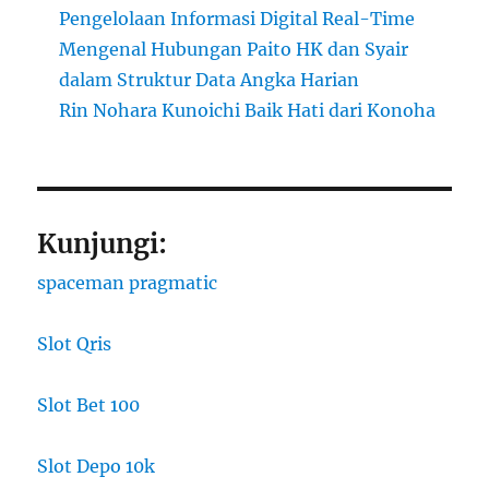
Pengelolaan Informasi Digital Real-Time
Mengenal Hubungan Paito HK dan Syair
dalam Struktur Data Angka Harian
Rin Nohara Kunoichi Baik Hati dari Konoha
Kunjungi:
spaceman pragmatic
Slot Qris
Slot Bet 100
Slot Depo 10k