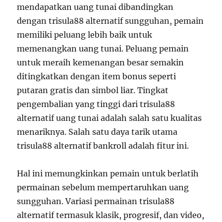
mendapatkan uang tunai dibandingkan
dengan trisula88 alternatif sungguhan, pemain
memiliki peluang lebih baik untuk
memenangkan uang tunai. Peluang pemain
untuk meraih kemenangan besar semakin
ditingkatkan dengan item bonus seperti
putaran gratis dan simbol liar. Tingkat
pengembalian yang tinggi dari trisula88
alternatif uang tunai adalah salah satu kualitas
menariknya. Salah satu daya tarik utama
trisula88 alternatif bankroll adalah fitur ini.
Hal ini memungkinkan pemain untuk berlatih
permainan sebelum mempertaruhkan uang
sungguhan. Variasi permainan trisula88
alternatif termasuk klasik, progresif, dan video,