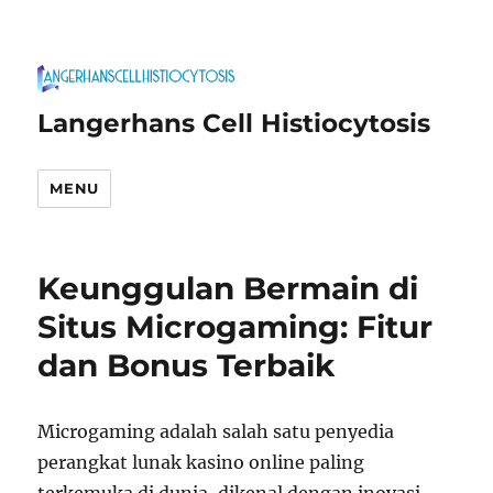
Langerhans Cell Histiocytosis
MENU
Keunggulan Bermain di
Situs Microgaming: Fitur
dan Bonus Terbaik
Microgaming adalah salah satu penyedia
perangkat lunak kasino online paling