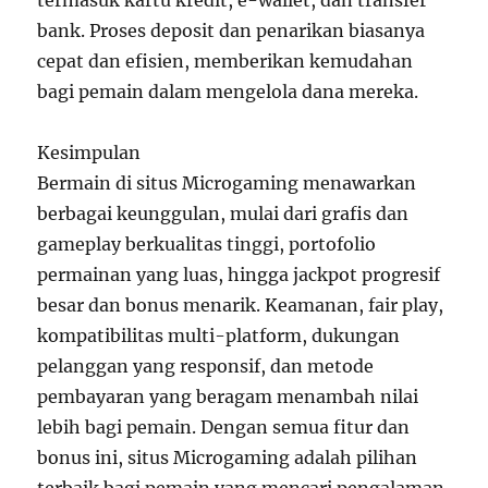
termasuk kartu kredit, e-wallet, dan transfer
bank. Proses deposit dan penarikan biasanya
cepat dan efisien, memberikan kemudahan
bagi pemain dalam mengelola dana mereka.
Kesimpulan
Bermain di situs Microgaming menawarkan
berbagai keunggulan, mulai dari grafis dan
gameplay berkualitas tinggi, portofolio
permainan yang luas, hingga jackpot progresif
besar dan bonus menarik. Keamanan, fair play,
kompatibilitas multi-platform, dukungan
pelanggan yang responsif, dan metode
pembayaran yang beragam menambah nilai
lebih bagi pemain. Dengan semua fitur dan
bonus ini, situs Microgaming adalah pilihan