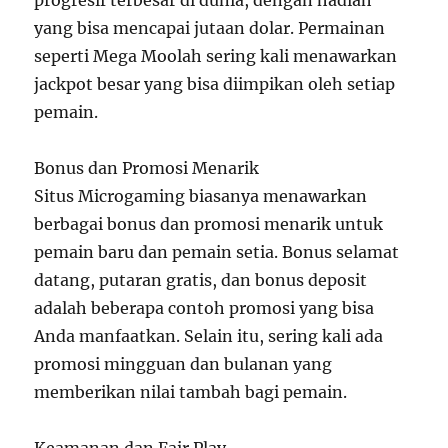
progresif terbesar di dunia, dengan hadiah
yang bisa mencapai jutaan dolar. Permainan
seperti Mega Moolah sering kali menawarkan
jackpot besar yang bisa diimpikan oleh setiap
pemain.
Bonus dan Promosi Menarik
Situs Microgaming biasanya menawarkan
berbagai bonus dan promosi menarik untuk
pemain baru dan pemain setia. Bonus selamat
datang, putaran gratis, dan bonus deposit
adalah beberapa contoh promosi yang bisa
Anda manfaatkan. Selain itu, sering kali ada
promosi mingguan dan bulanan yang
memberikan nilai tambah bagi pemain.