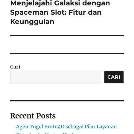
Menjelajahi Galaksi dengan
Next
post:
Spaceman Slot: Fitur dan
Keunggulan
Cari
CARI
Recent Posts
Agen Togel Broto4D sebagai Pilar Layanan