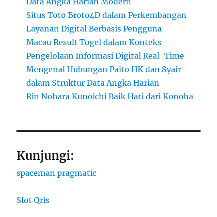
Data Angka Harian Modern
Situs Toto Broto4D dalam Perkembangan
Layanan Digital Berbasis Pengguna
Macau Result Togel dalam Konteks
Pengelolaan Informasi Digital Real-Time
Mengenal Hubungan Paito HK dan Syair
dalam Struktur Data Angka Harian
Rin Nohara Kunoichi Baik Hati dari Konoha
Kunjungi:
spaceman pragmatic
Slot Qris