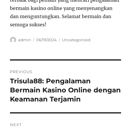
terbaik bagi pemain yang mencari pengalaman
bermain kasino online yang menyenangkan
dan menguntungkan. Selamat bermain dan
semoga sukses!
Author
Posted
Categories
admin
06/19/2024
Uncategorized
on
Navigasi
PREVIOUS
pos
Trisula88: Pengalaman
Previous
post:
Bermain Kasino Online dengan
Keamanan Terjamin
NEXT