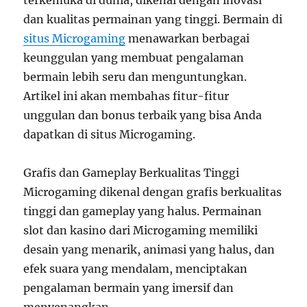
terkemuka di dunia, dikenal dengan inovasi
dan kualitas permainan yang tinggi. Bermain di
situs Microgaming
menawarkan berbagai
keunggulan yang membuat pengalaman
bermain lebih seru dan menguntungkan.
Artikel ini akan membahas fitur-fitur
unggulan dan bonus terbaik yang bisa Anda
dapatkan di situs Microgaming.
Grafis dan Gameplay Berkualitas Tinggi
Microgaming dikenal dengan grafis berkualitas
tinggi dan gameplay yang halus. Permainan
slot dan kasino dari Microgaming memiliki
desain yang menarik, animasi yang halus, dan
efek suara yang mendalam, menciptakan
pengalaman bermain yang imersif dan