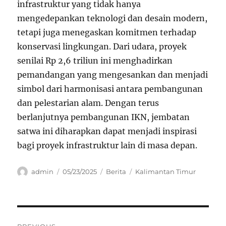
infrastruktur yang tidak hanya
mengedepankan teknologi dan desain modern,
tetapi juga menegaskan komitmen terhadap
konservasi lingkungan. Dari udara, proyek
senilai Rp 2,6 triliun ini menghadirkan
pemandangan yang mengesankan dan menjadi
simbol dari harmonisasi antara pembangunan
dan pelestarian alam. Dengan terus
berlanjutnya pembangunan IKN, jembatan
satwa ini diharapkan dapat menjadi inspirasi
bagi proyek infrastruktur lain di masa depan.
Author
Posted
Categories
Tags
admin
05/23/2025
Berita
Kalimantan Timur
on
Navigasi