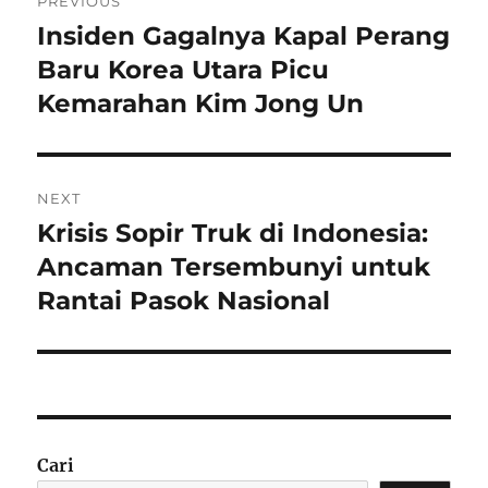
PREVIOUS
pos
Insiden Gagalnya Kapal Perang
Previous
post:
Baru Korea Utara Picu
Kemarahan Kim Jong Un
NEXT
Krisis Sopir Truk di Indonesia:
Next
post:
Ancaman Tersembunyi untuk
Rantai Pasok Nasional
Cari