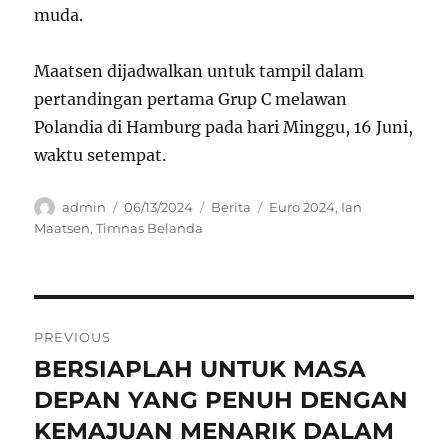
muda.
Maatsen dijadwalkan untuk tampil dalam
pertandingan pertama Grup C melawan
Polandia di Hamburg pada hari Minggu, 16 Juni,
waktu setempat.
Author
Posted
Categories
Tags
admin
06/13/2024
Berita
Euro 2024
,
Ian
on
Maatsen
,
Timnas Belanda
Navigasi
PREVIOUS
pos
BERSIAPLAH UNTUK MASA
Previous
post:
DEPAN YANG PENUH DENGAN
KEMAJUAN MENARIK DALAM