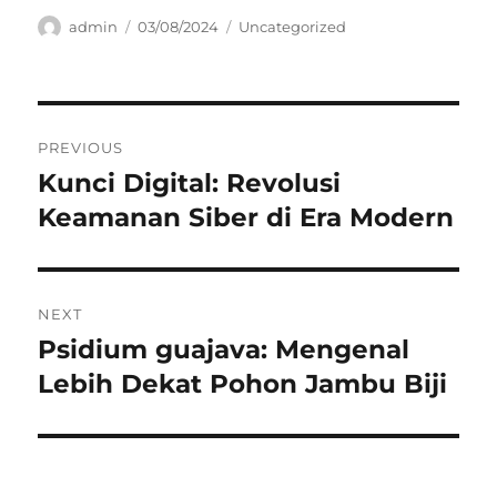
Author
Posted
Categories
admin
03/08/2024
Uncategorized
on
Navigasi
PREVIOUS
pos
Kunci Digital: Revolusi
Previous
post:
Keamanan Siber di Era Modern
NEXT
Psidium guajava: Mengenal
Next
post:
Lebih Dekat Pohon Jambu Biji