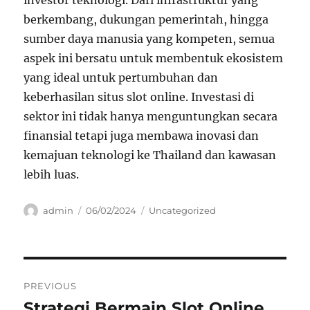
investor teknologi. Dari infrastruktur yang
berkembang, dukungan pemerintah, hingga
sumber daya manusia yang kompeten, semua
aspek ini bersatu untuk membentuk ekosistem
yang ideal untuk pertumbuhan dan
keberhasilan situs slot online. Investasi di
sektor ini tidak hanya menguntungkan secara
finansial tetapi juga membawa inovasi dan
kemajuan teknologi ke Thailand dan kawasan
lebih luas.
Author
Posted
Categories
admin
06/02/2024
Uncategorized
on
Navigasi
PREVIOUS
pos
Strategi Bermain Slot Online
Previous