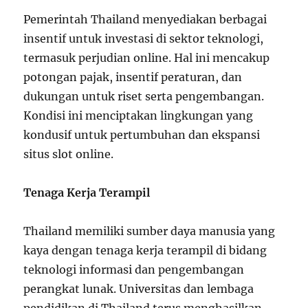
Pemerintah Thailand menyediakan berbagai
insentif untuk investasi di sektor teknologi,
termasuk perjudian online. Hal ini mencakup
potongan pajak, insentif peraturan, dan
dukungan untuk riset serta pengembangan.
Kondisi ini menciptakan lingkungan yang
kondusif untuk pertumbuhan dan ekspansi
situs slot online.
Tenaga Kerja Terampil
Thailand memiliki sumber daya manusia yang
kaya dengan tenaga kerja terampil di bidang
teknologi informasi dan pengembangan
perangkat lunak. Universitas dan lembaga