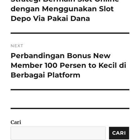
post:
dengan Menggunakan Slot
Depo Via Pakai Dana
NEXT
Perbandingan Bonus New
Next
post:
Member 100 Persen to Kecil di
Berbagai Platform
Cari
CARI