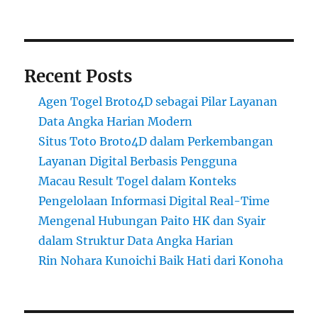
Recent Posts
Agen Togel Broto4D sebagai Pilar Layanan
Data Angka Harian Modern
Situs Toto Broto4D dalam Perkembangan
Layanan Digital Berbasis Pengguna
Macau Result Togel dalam Konteks
Pengelolaan Informasi Digital Real-Time
Mengenal Hubungan Paito HK dan Syair
dalam Struktur Data Angka Harian
Rin Nohara Kunoichi Baik Hati dari Konoha