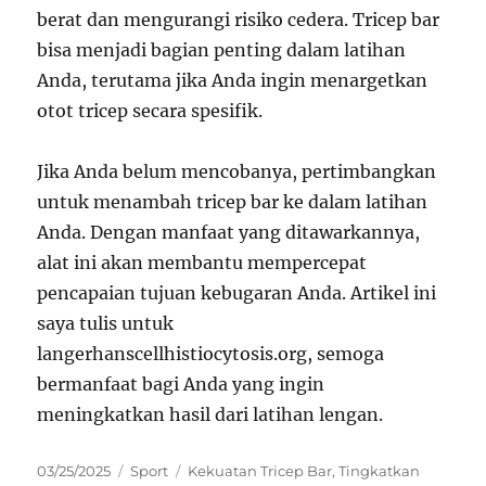
berat dan mengurangi risiko cedera. Tricep bar
bisa menjadi bagian penting dalam latihan
Anda, terutama jika Anda ingin menargetkan
otot tricep secara spesifik.
Jika Anda belum mencobanya, pertimbangkan
untuk menambah tricep bar ke dalam latihan
Anda. Dengan manfaat yang ditawarkannya,
alat ini akan membantu mempercepat
pencapaian tujuan kebugaran Anda. Artikel ini
saya tulis untuk
langerhanscellhistiocytosis.org, semoga
bermanfaat bagi Anda yang ingin
meningkatkan hasil dari latihan lengan.
Posted
Categories
Tags
03/25/2025
Sport
Kekuatan Tricep Bar
,
Tingkatkan