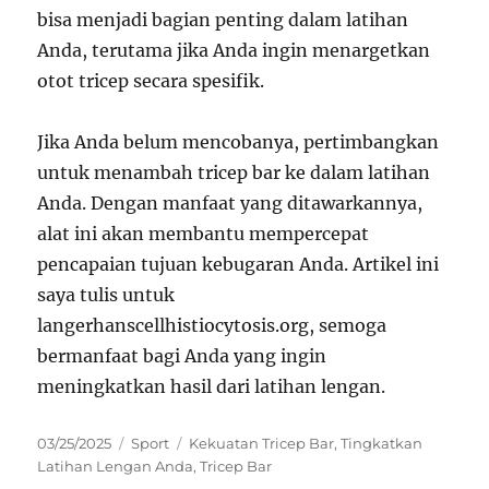
bisa menjadi bagian penting dalam latihan
Anda, terutama jika Anda ingin menargetkan
otot tricep secara spesifik.
Jika Anda belum mencobanya, pertimbangkan
untuk menambah tricep bar ke dalam latihan
Anda. Dengan manfaat yang ditawarkannya,
alat ini akan membantu mempercepat
pencapaian tujuan kebugaran Anda. Artikel ini
saya tulis untuk
langerhanscellhistiocytosis.org, semoga
bermanfaat bagi Anda yang ingin
meningkatkan hasil dari latihan lengan.
Posted
Categories
Tags
03/25/2025
Sport
Kekuatan Tricep Bar
,
Tingkatkan
on
Latihan Lengan Anda
,
Tricep Bar