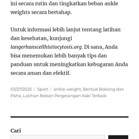
ini secara rutin dan tingkatkan beban ankle
weights secara bertahap.
Untuk informasi lebih lanjut tentang latihan
dan kesehatan, kunjungi
langerhanscellhistiocytosis.org
. Di sana, Anda
bisa menemukan lebih banyak tips dan
panduan untuk meningkatkan kebugaran Anda
secara aman dan efektif.
Posted
Categories
Tags
03/27/2025
Sport
ankle-weight
,
Bentuk Bokong dan
on
Paha
,
Latihan Beban Pergelangan Kaki Terbaik
Cari