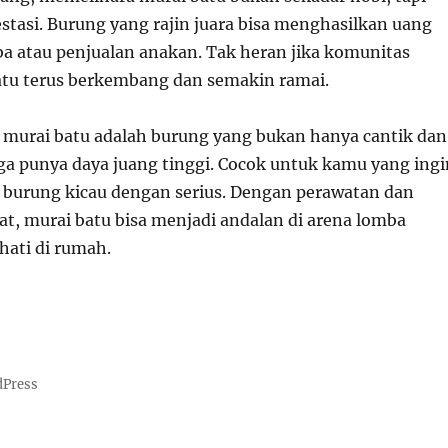
stasi. Burung yang rajin juara bisa menghasilkan uang
ba atau penjualan anakan. Tak heran jika komunitas
atu terus berkembang dan semakin ramai.
, murai batu adalah burung yang bukan hanya cantik dan
uga punya daya juang tinggi. Cocok untuk kamu yang ingi
burung kicau dengan serius. Dengan perawatan dan
at, murai batu bisa menjadi andalan di arena lomba
hati di rumah.
dPress