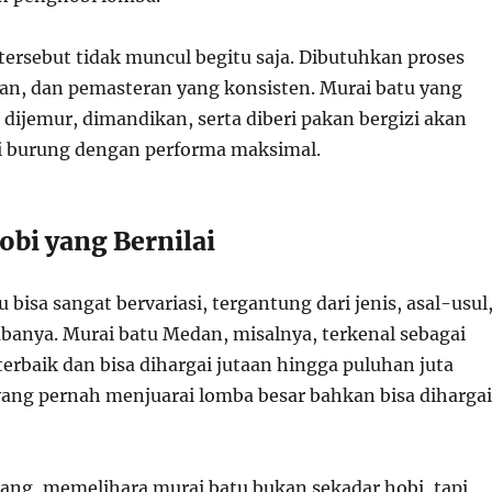
ersebut tidak muncul begitu saja. Dibutuhkan proses
han, dan pemasteran yang konsisten. Murai batu yang
 dijemur, dimandikan, serta diberi pakan bergizi akan
 burung dengan performa maksimal.
obi yang Bernilai
 bisa sangat bervariasi, tergantung dari jenis, asal-usul
mbanya. Murai batu Medan, misalnya, terkenal sebagai
terbaik dan bisa dihargai jutaan hingga puluhan juta
yang pernah menjuarai lomba besar bahkan bisa dihargai
rang, memelihara murai batu bukan sekadar hobi, tapi