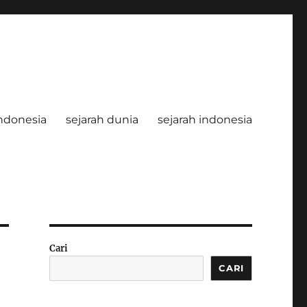
ndonesia
sejarah dunia
sejarah indonesia
Cari
CARI