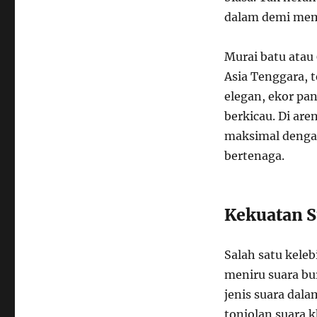
dalam demi meme
Murai batu atau
Asia Tenggara, 
elegan, ekor pa
berkicau. Di a
maksimal dengan
bertenaga.
Kekuatan S
Salah satu kele
meniru suara bu
jenis suara dala
tonjolan suara 