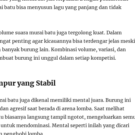
ai batu bisa menyusun lagu yang panjang dan tidak
volume suara murai batu juga tergolong kuat. Dalam
angat penting agar kicauannya bisa terdengar jelas meski
h banyak burung lain. Kombinasi volume, variasi, dan
mbuat burung ini unggul dalam setiap kompetisi.
pur yang Stabil
rai batu juga dikenal memiliki mental juara. Burung ini
dan agresif saat berada di arena lomba. Saat melihat
tu biasanya langsung tampil ngotot, mengeluarkan sem
tuk mendominasi. Mental seperti inilah yang dicari
an penghobi lomba.